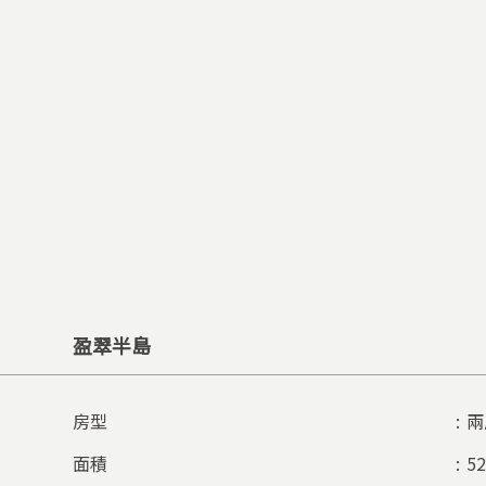
盈翠半島
房型
:
兩
面積
:
5