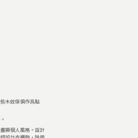
一些木紋傢俱作爲點
一。
，盡顯個人風格。設計
計師設計衣櫃時，除用