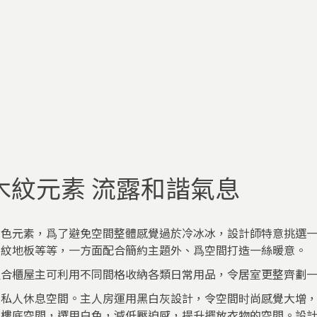
木紋元素 流露和諧氣息
灰色元素，爲了避免空間整體感覺過於冷冰冰，設計師特意挑選
木紋地板等等，一方面配合簡約主題外、爲空間打造一絲暖意。
組合櫃屋主可利用不同間格收納各類日常用品，令居室更整齊劃
主私人休息空間。主人房運用黑白灰設計，令空間时尚感覺大增
了樓底空間，選用白色，減低壓迫感，提升擺放衣物的空間。設